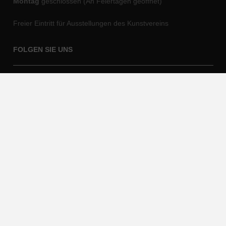
Montag
geschlossen
(An Feiertagen geöffnet)
Freier Eintritt für Ausstellungen des Kunstvereins
FOLGEN SIE UNS
FACEBOOK
INSTAGRAM
Abonnieren Sie unseren Newsletter um nichts zu verpassen!