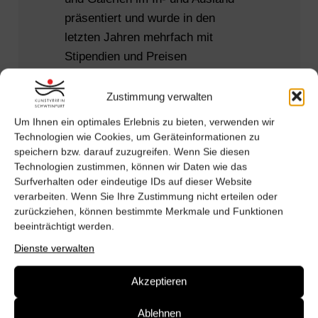
präsentiert und wurde in den
letzten Jahren mehrfach mit
Stipendien und Preisen
ausgezeichnet. Im Sommer 2024
erhielt sie den Preis des
Zustimmung verwalten
Kunstvereins Schweinfurt im
Um Ihnen ein optimales Erlebnis zu bieten, verwenden wir
Rahmen der 6. Triennale zur
Technologien wie Cookies, um Geräteinformationen zu
zeitgenössischen Kunst in Franken
speichern bzw. darauf zuzugreifen. Wenn Sie diesen
Technologien zustimmen, können wir Daten wie das
in der Kunsthalle Schweinfurt.
Surfverhalten oder eindeutige IDs auf dieser Website
verarbeiten. Wenn Sie Ihre Zustimmung nicht erteilen oder
zurückziehen, können bestimmte Merkmale und Funktionen
beeinträchtigt werden.
Dienste verwalten
Akzeptieren
Ablehnen